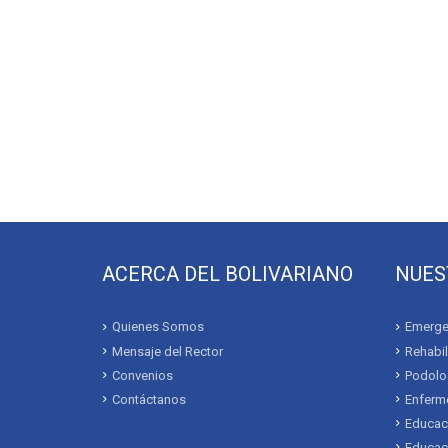
ACERCA DEL BOLIVARIANO
NUES
Quienes Somos
Emerge
Mensaje del Rector
Rehabil
Convenios
Podolo
Contáctanos
Enferme
Educac
Educaci