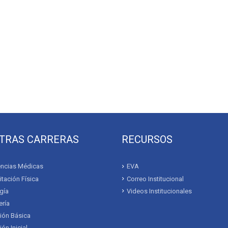
TRAS CARRERAS
RECURSOS
ncias Médicas
EVA
itación Física
Correo Institucional
gía
Videos Institucionales
ría
ión Básica
ón Inicial