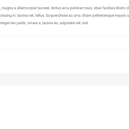
 magna a ullamcorper laoreet, lectus arcu pulvinar risus, vitae facilisis libero d
piscing in, lacinia vel, tellus. Suspendisse ac urna. Etiam pellentesque mauris u
nteger leo pede, ornare a, lacinia eu, vulputate vel, nisl.