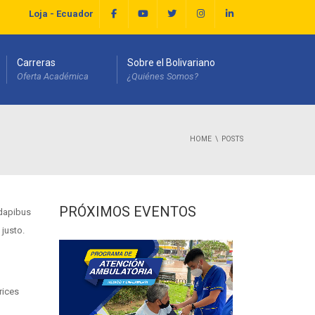
Loja - Ecuador
Carreras
Sobre el Bolivariano
Oferta Académica
¿Quiénes Somos?
HOME
POSTS
PRÓXIMOS EVENTOS
 dapibus
 justo.
,
rices