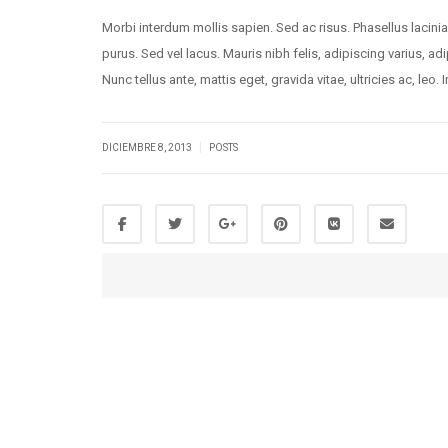
Morbi interdum mollis sapien. Sed ac risus. Phasellus lacinia,
purus. Sed vel lacus. Mauris nibh felis, adipiscing varius, adi
Nunc tellus ante, mattis eget, gravida vitae, ultricies ac, leo. I
|
DICIEMBRE 8, 2013
POSTS