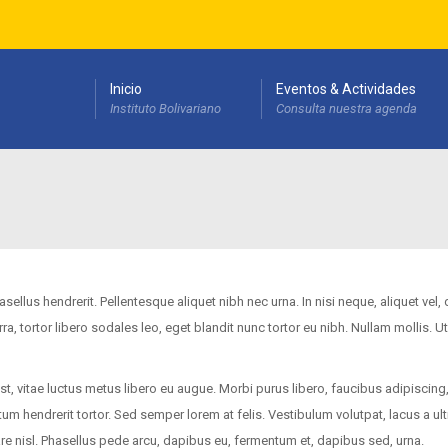
Inicio
Eventos & Actividades
Instituto Bolivariano
Consulta nuestra agenda
esarrollo Institucional(PEDI)
sellus hendrerit. Pellentesque aliquet nibh nec urna. In nisi neque, aliquet vel,
verra, tortor libero sodales leo, eget blandit nunc tortor eu nibh. Nullam mollis. Ut
t, vitae luctus metus libero eu augue. Morbi purus libero, faucibus adipiscing
m hendrerit tortor. Sed semper lorem at felis. Vestibulum volutpat, lacus a ult
re nisl. Phasellus pede arcu, dapibus eu, fermentum et, dapibus sed, urna.