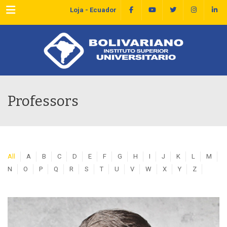
Menu
Loja - Ecuador
Professors
All
A
B
C
D
E
F
G
H
I
J
K
L
M
N
O
P
Q
R
S
T
U
V
W
X
Y
Z