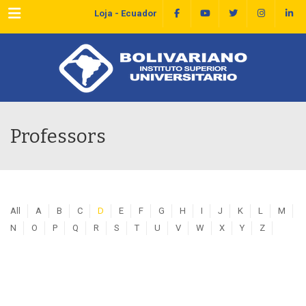
Menu
Loja - Ecuador
Professors
All
A
B
C
D
E
F
G
H
I
J
K
L
M
N
O
P
Q
R
S
T
U
V
W
X
Y
Z