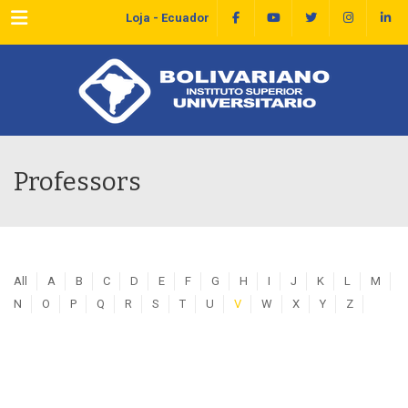
Menu
Loja - Ecuador
Professors
All
A
B
C
D
E
F
G
H
I
J
K
L
M
N
O
P
Q
R
S
T
U
V
W
X
Y
Z