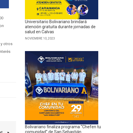
00
Universitario Bolivariano brindará
ron
atención gratuita durante jornadas de
salud en Calvas
NOVIEMBRE 10, 2023
 y otros
interés
Bolivariano finaliza programa “Chefen tu
comunidad” de San Sebastián
xt