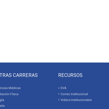
TRAS CARRERAS
RECURSOS
ncias Médicas
EVA
itación Física
Correo Institucional
gía
Videos Institucionales
ría