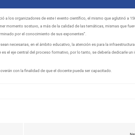
ió a los organizadores de este I evento científico
, el mismo que aglutinó a 15
rimer momento sostuvo, a más de la calidad de las temáticas, mismas que fue
rminado por el conocimiento de sus exponentes”.
an necesarias, en el ámbito educativo, la atención es para la infraestructura
es el eje central del proceso formativo, por lo tanto, se debería dedicarle un 
moverán con la finalidad de que el docente pueda ser capacitado.
Ne