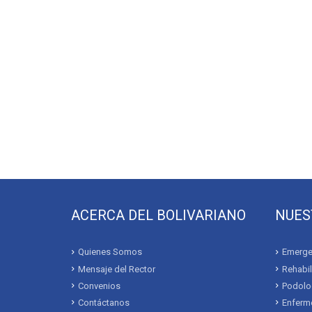
ACERCA DEL BOLIVARIANO
NUES
Quienes Somos
Emerge
Mensaje del Rector
Rehabil
Convenios
Podolo
Contáctanos
Enferme