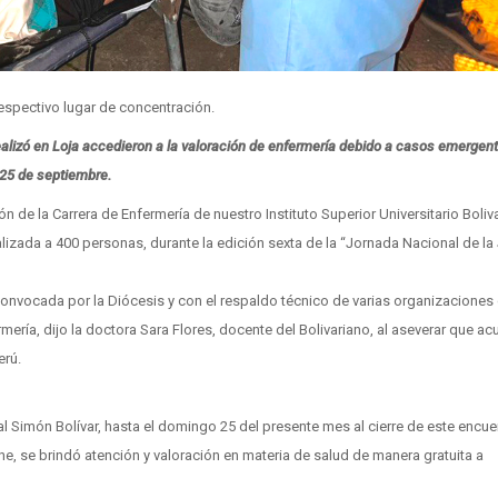
espectivo lugar de concentración.
ealizó en Loja accedieron a la valoración de enfermería debido a casos emergen
l 25 de septiembre.
n de la Carrera de Enfermería de nuestro Instituto Superior Universitario Boliv
lizada a 400 personas, durante la edición sexta de la “Jornada Nacional de la
ca convocada por la Diócesis y con el respaldo técnico de varias organizacione
ería, dijo la doctora Sara Flores, docente del Bolivariano, al aseverar que ac
erú.
al Simón Bolívar, hasta el domingo 25 del presente mes al cierre de este encue
ne, se brindó atención y valoración en materia de salud de manera gratuita a