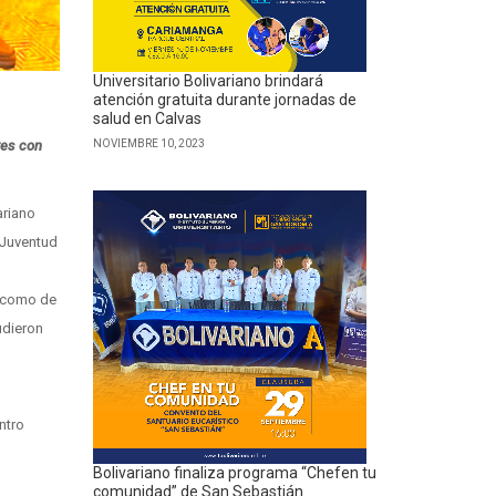
Universitario Bolivariano brindará
atención gratuita durante jornadas de
salud en Calvas
tes con
NOVIEMBRE 10, 2023
ariano
 Juventud
s como de
udieron
ntro
Bolivariano finaliza programa “Chefen tu
comunidad” de San Sebastián