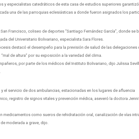
s y especialistas catedráticos de esta casa de estudios superiores garantizó
 cada una de las parroquias eclesiásticas a donde fueron asignados los partic
, San Francisco, coliseo de deportes “Santiago Fernández García”, donde se 
da del Universitario Bolivariano, especialista Sara Flores.
iócesis destacó el desempeño para la previsión de salud de las delegaciones 
mal de altura” por su exposición a la variedad del clima.
eros, por parte de los médicos del Instituto Bolivariano, dijo Julissa Sevill
.
a y el servicio de dos ambulancias, estacionadas en los lugares de afluencia
mico, registro de signos vitales y prevención médica, aseveró la doctora Jenni
aron medicamentos como sueros de rehidratación oral, canalización de vías int
 de moderada a grave, dijo.