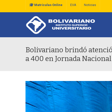
Matrículas Online
EVA
Noticias
Plan Estratégico De D
Bolivariano brindó atenci
a 400 en Jornada Nacional