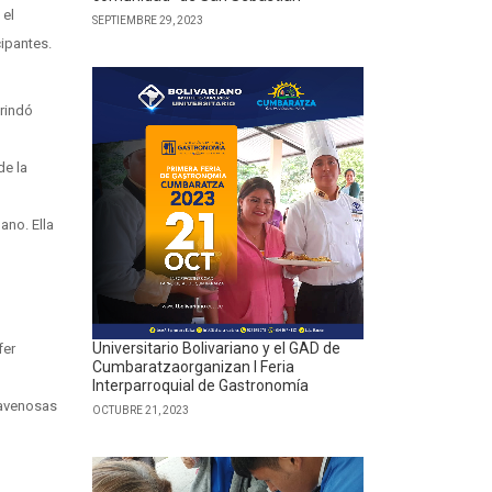
 el
SEPTIEMBRE 29, 2023
ipantes.
brindó
de la
ano. Ella
Universitario Bolivariano y el GAD de
fer
Cumbaratzaorganizan I Feria
Interparroquial de Gastronomía
ravenosas
OCTUBRE 21, 2023