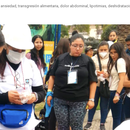
 ansiedad, transgresión alimentaria, dolor abdominal, lipotimias, deshidrataci