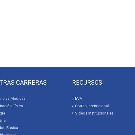
TRAS CARRERAS
RECURSOS
ncias Médicas
EVA
itación Física
Correo Institucional
gía
Videos Institucionales
ría
ión Básica
ón Inicial