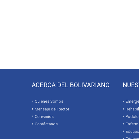
ACERCA DEL BOLIVARIANO
NUES
Quienes Somos
Emerge
Mensaje del Rector
Rehabil
Convenios
Podolo
Contáctanos
Enferme
Educac
Educaci