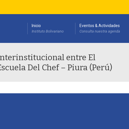
Inicio
Eventos & Actividades
Instituto Bolivariano
Consulta nuestra agenda
esarrollo Institucional(PEDI)
terinstitucional entre El
Escuela Del Chef – Piura (Perú)