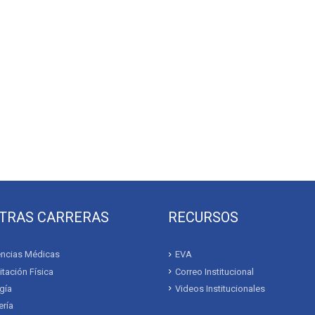
TRAS CARRERAS
RECURSOS
ncias Médicas
EVA
itación Física
Correo Institucional
gía
Videos Institucionales
ría