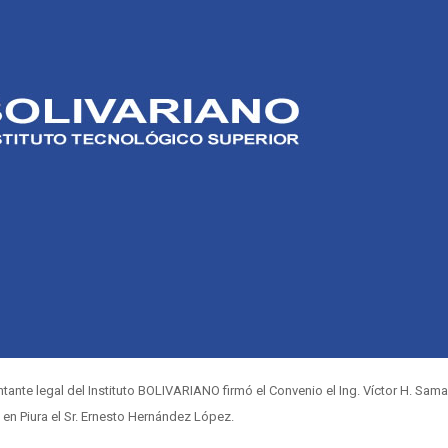
tante legal del Instituto BOLIVARIANO firmó el Convenio el Ing. Víctor H. Sam
en Piura el Sr. Ernesto Hernández López.