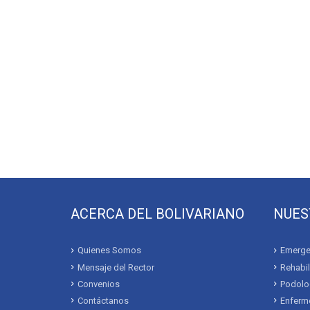
ACERCA DEL BOLIVARIANO
NUES
Quienes Somos
Emerge
Mensaje del Rector
Rehabil
Convenios
Podolo
Contáctanos
Enferme