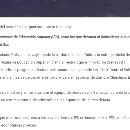
del acto oficial organizado por la Senescyt.
uciones de Educación Superior (IES), entre las que destaca el Bolivariano, que 
n Sur.
sitario Bolivariano, viajó desde la ciudad de Loja a Quito a la entrega oficial d
cretaría de Educación Superior, Ciencia, Tecnología e Innovación (Senescyt).
 Ecuador al programa efectuado el pasado lunes, desde las 19:10, frente al Pal
tencia masiva de bachilleres todo el país en especial de Zamora Chinchipe, E
a de medios y entrevistas con el equipo de prensa de la Senescyt, durante la a
o un estricto control de admisión de la Seguridad de la Presidencia.
que el cupo de ingreso a las universidades e IES se incrementó al 55%, median
as económicas y becas.