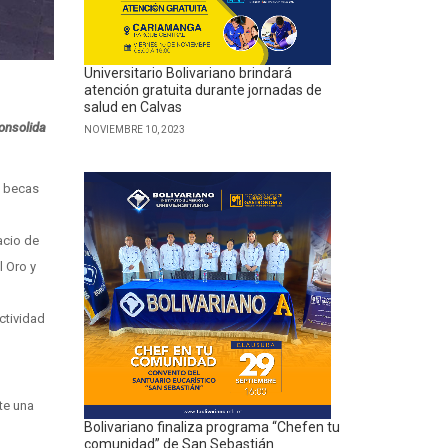
Universitario Bolivariano brindará
atención gratuita durante jornadas de
salud en Calvas
consolida
NOVIEMBRE 10, 2023
e becas
acio de
l Oro y
ctividad
te una
Bolivariano finaliza programa “Chefen tu
comunidad” de San Sebastián