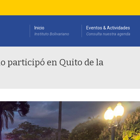
Inicio
Eventos & Actividades
Instituto Bolivariano
Consulta nuestra agenda
esarrollo Institucional(PEDI)
o participó en Quito de la