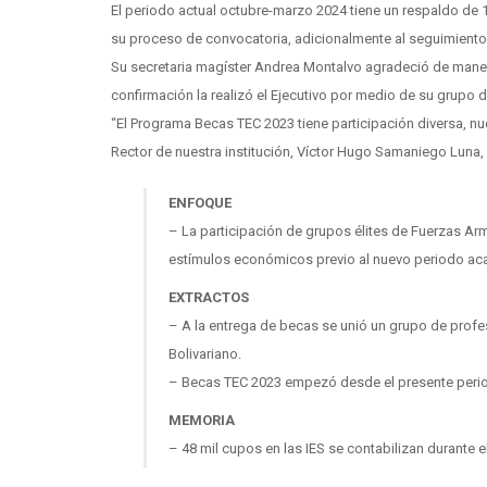
El periodo actual octubre-marzo 2024 tiene un respaldo de 1
su proceso de convocatoria, adicionalmente al seguimiento y
Su secretaria magíster Andrea Montalvo agradeció de maner
confirmación la realizó el Ejecutivo por medio de su grupo 
“El Programa Becas TEC 2023 tiene participación diversa, n
Rector de nuestra institución, Víctor Hugo Samaniego Luna, p
ENFOQUE
– La participación de grupos élites de Fuerzas Arm
estímulos económicos previo al nuevo periodo a
EXTRACTOS
– A la entrega de becas se unió un grupo de profes
Bolivariano.
– Becas TEC 2023 empezó desde el presente peri
MEMORIA
– 48 mil cupos en las IES se contabilizan durante e