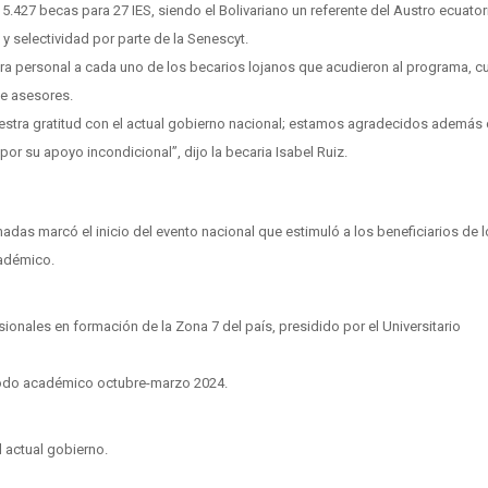
5.427 becas para 27 IES, siendo el Bolivariano un referente del Austro ecuato
 selectividad por parte de la Senescyt.
a personal a cada uno de los becarios lojanos que acudieron al programa, c
de asesores.
uestra gratitud con el actual gobierno nacional; estamos agradecidos además 
or su apoyo incondicional”, dijo la becaria Isabel Ruiz.
adas marcó el inicio del evento nacional que estimuló a los beneficiarios de 
cadémico.
ionales en formación de la Zona 7 del país, presidido por el Universitario
odo académico octubre-marzo 2024.
l actual gobierno.