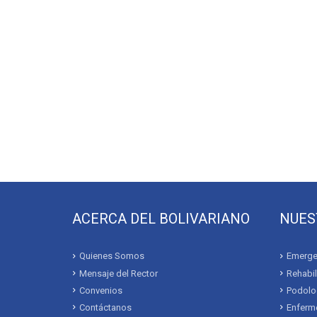
ACERCA DEL BOLIVARIANO
NUES
Quienes Somos
Emerge
Mensaje del Rector
Rehabil
Convenios
Podolo
Contáctanos
Enferme