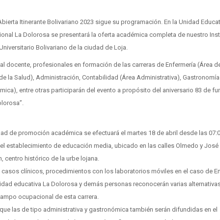
bierta Itinerante Bolivariano 2023 sigue su programación. En la Unidad Educat
onal La Dolorosa se presentará la oferta académica completa de nuestro Inst
Universitario Bolivariano de la ciudad de Loja.
al docente, profesionales en formación de las carreras de Enfermería (Área d
de la Salud), Administración, Contabilidad (Área Administrativa), Gastronomía
ica), entre otras participarán del evento a propósito del aniversario 83 de f
olorosa”.
a
dad de promoción académica se efectuará el martes 18 de abril desde las 07:
n el establecimiento de educación media, ubicado en las calles Olmedo y José
, centro histórico de la urbe lojana.
casos clínicos, procedimientos con los laboratorios móviles en el caso de E
idad educativa La Dolorosa y demás personas reconocerán varias alternativas
campo ocupacional de esta carrera.
que las de tipo administrativa y gastronómica también serán difundidas en el