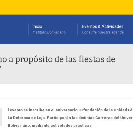
Inicio
Eventos & Actividades
Instituto Bolivariano
Consulta nuestra agenda
esarrollo Institucional(PEDI)
o a propósito de las fiestas de
”
l evento se inscribe en el aniversario 83 fundación de la Unidad E
La Dolorosa de Loja. Participarán las distintas Carreras del Univer
Bolivariano, mediante actividades prácticas.