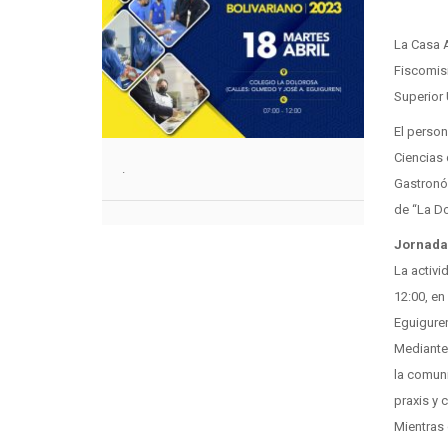
La Casa A
Fiscomisi
Superior 
El person
Ciencias 
.
Gastronóm
de “La D
Jornad
La activi
12:00, e
Eguiguren
Mediante 
la comun
praxis y 
Mientras 