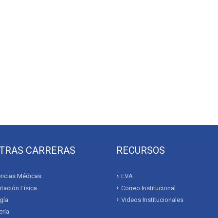
TRAS CARRERAS
RECURSOS
ncias Médicas
EVA
itación Física
Correo Institucional
gía
Videos Institucionales
ría