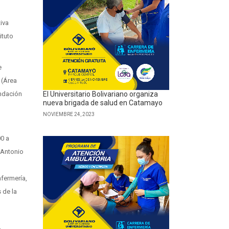
iva
ituto
e
 (Área
El Universitario Bolivariano organiza
undación
nueva brigada de salud en Catamayo
NOVIEMBRE 24, 2023
00 a
 Antonio
nfermería,
 de la