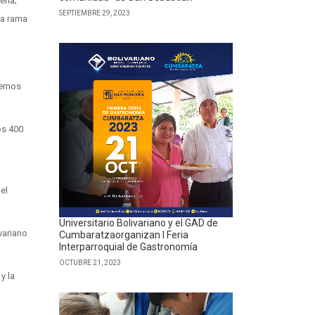
ería;
SEPTIEMBRE 29, 2023
ta rama
aremos
os 400
del
Universitario Bolivariano y el GAD de
variano
Cumbaratzaorganizan I Feria
Interparroquial de Gastronomía
OCTUBRE 21, 2023
y la