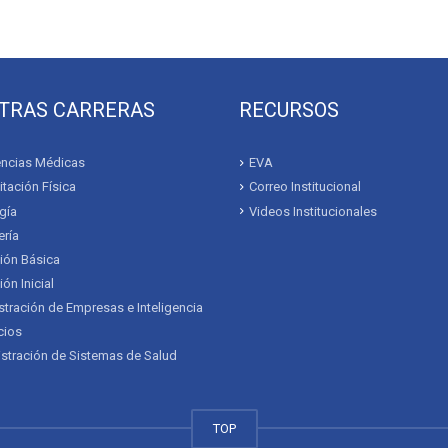
TRAS CARRERAS
RECURSOS
ncias Médicas
EVA
itación Física
Correo Institucional
gía
Videos Institucionales
ría
ión Básica
ón Inicial
tración de Empresas e Inteligencia
cios
stración de Sistemas de Salud
TOP