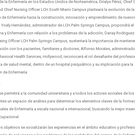
 de la Enfermería en los Estados Unidos de Norteamérica; Drialys Pérez, Chief 
nd Chief Nursing Officer LCH South Miami Campus planteará la evolución de la
n de Enfermería hacia la construcción, innovación y emprendimiento de nuevo
; Yoely Hernández, administrador de LCH Palm Springs Campus, propondrá el 
na y Enfermería con relación a los problemas de la adicción; Danay Rodriguez 
rsing Officer LCH Palm Springs Campus, sustentará la importancia de mantene
ción con los pacientes, familiares y doctores; Alfonso Morales, administrado
havioral Health Services, Hollywood, reconocerá el rol desafiante del profesio
a de salud mental, dentro de un hospital psiquiátrico y su implicación para la
n de Enfermería.
s
ve permitirá a la comunidad universitaria y a todos los actores sociales de los
ntes un espacio de análisis para determinar los elementos claves de la forma
ales de Enfermería a escala nacional e internacional, buscando la mejor inser
upacional.
os objetivos se socializarán las experiencias en el ámbito educativo y profesi