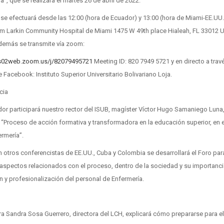
a”, que se realizará el martes 26 de abril de 2022.
 se efectuará desde las 12:00 (hora de Ecuador) y 13:00 (hora de Miami-EE.UU.)
um Larkin Community Hospital de Miami 1475 W 49th place Hialeah, FL 33012 
además se transmite vía zoom:
us02web.zoom.us/j/82079495721
Meeting ID: 820 7949 5721 y en directo a trav
 Facebook: Instituto Superior Universitario Bolivariano Loja.
cia
or participará nuestro rector del ISUB, magíster Víctor Hugo Samaniego Luna,
 “Proceso de acción formativa y transformadora en la educación superior, en 
ermería”.
 otros conferencistas de EE.UU., Cuba y Colombia se desarrollará el Foro par
aspectos relacionados con el proceso, dentro de la sociedad y su importanci
 y profesionalización del personal de Enfermería.
ra Sandra Sosa Guerrero, directora del LCH, explicará cómo prepararse para e