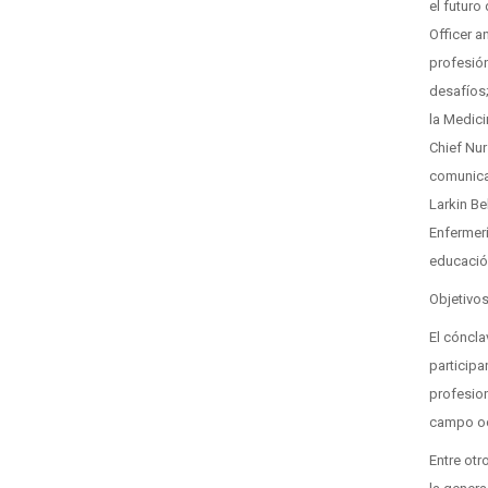
el futuro
Officer a
profesió
desafíos
la Medici
Chief Nu
comunica
Larkin Be
Enfermerí
educació
Objetivo
El cóncla
participa
profesion
campo oc
Entre otr