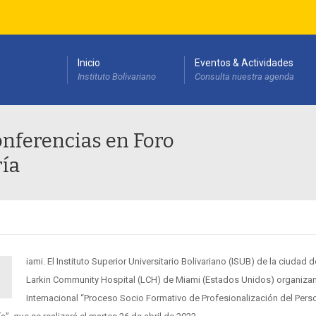
Inicio
Eventos & Actividades
Instituto Bolivariano
Consulta nuestra agenda
esarrollo Institucional(PEDI)
onferencias en Foro
ría
iami. El Instituto Superior Universitario Bolivariano (ISUB) de la ciudad d
M
Larkin Community Hospital (LCH) de Miami (Estados Unidos) organizan
Internacional “Proceso Socio Formativo de Profesionalización del Pers