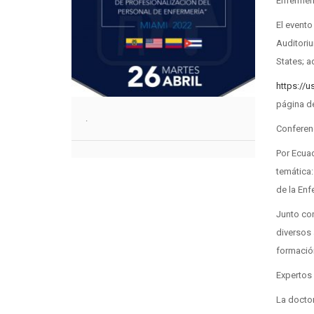
Enfermerí
El evento
Auditori
States; 
https://
página de
.
Conferen
Por Ecuad
temática:
de la Enf
Junto con
diversos 
formación
Expertos
La docto