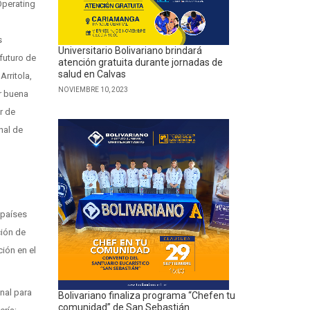
Operating
s
Universitario Bolivariano brindará
futuro de
atención gratuita durante jornadas de
salud en Calvas
Arritola,
NOVIEMBRE 10, 2023
r buena
r de
nal de
 países
ción de
ción en el
onal para
Bolivariano finaliza programa “Chefen tu
comunidad” de San Sebastián