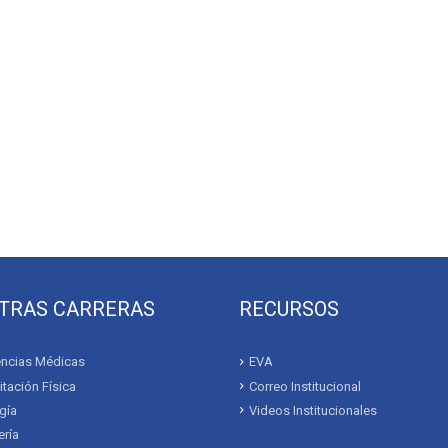
TRAS CARRERAS
RECURSOS
ncias Médicas
EVA
itación Física
Correo Institucional
gía
Videos Institucionales
ría