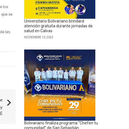
e los
, que se
Universitario Bolivariano brindará
atención gratuita durante jornadas de
salud en Calvas
 de las
NOVIEMBRE 10, 2023
xt
 Y
E
Bolivariano finaliza programa “Chefen tu
comunidad” de San Sebastián