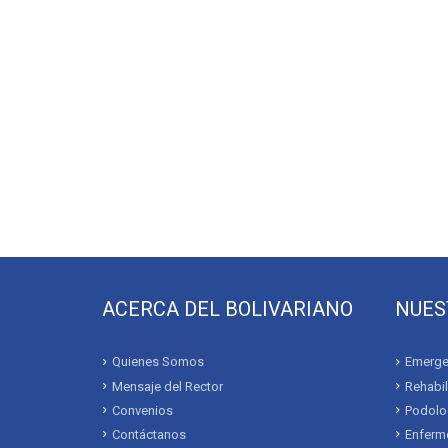
ACERCA DEL BOLIVARIANO
NUES
Quienes Somos
Emerge
Mensaje del Rector
Rehabil
Convenios
Podolo
Contáctanos
Enferme