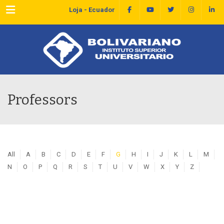
Menu
Loja - Ecuador
Professors
All
A
B
C
D
E
F
G
H
I
J
K
L
M
N
O
P
Q
R
S
T
U
V
W
X
Y
Z