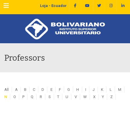
Menu
Loja - Ecuador
Professors
All
A
B
C
D
E
F
G
H
I
J
K
L
M
N
O
P
Q
R
S
T
U
V
W
X
Y
Z