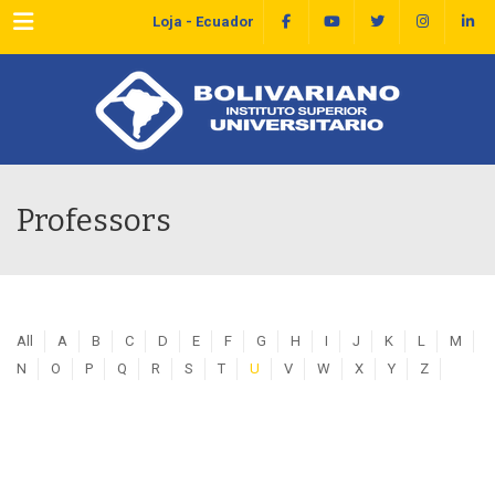
Menu
Loja - Ecuador
Professors
All
A
B
C
D
E
F
G
H
I
J
K
L
M
N
O
P
Q
R
S
T
U
V
W
X
Y
Z