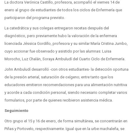
La doctora Verónica Castillo, profesora, acompañó el viernes 14 de
enero al grupo de estudiantes de todos los ciclos de Enfermería que
participaron del programa previsto.
La catedrática y sus colegas entregaron recetas después del
diagnóstico, pero previamente hubo la valoración de la enfermera
licenciada Jéssica Gordillo, profesora y su similar María Cristina Jumbo,
cuyo accionar fue observado y asistido por las alumnas: Luisa
Morocho, Luz Chalán, Soraya Ambuludí del Cuarto Ciclo de Enfermería.
John Ambuludí desarrolló -con otros estudiantes- la detección oportuna
de la presión arterial, saturación de oxígeno; entre tanto que los
educadores emitieron recomendaciones para una alimentación nutritiva
y acorde a cada condición personal, siendo necesario completar varios
formularios, por parte de quienes recibieron asistencia médica.
Seguimiento
Otro grupo el 15 y 16 de enero, de forma simultánea, se concentrarán en
Piñas y Portovelo, respectivamente. Igual que en la urbe machaleña, se