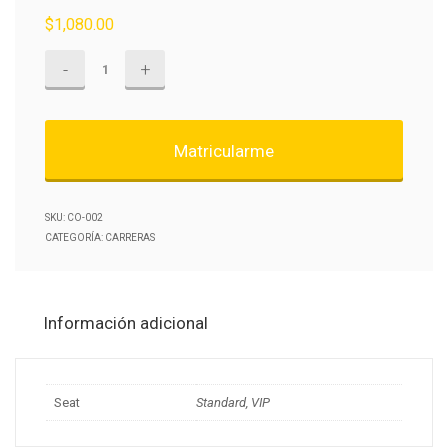
$
1,080.00
Marketing
y
Publicidad
cantidad
Matricularme
SKU:
CO-002
CATEGORÍA:
CARRERAS
Información adicional
Seat
Standard, VIP