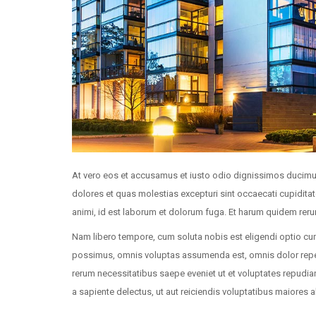
At vero eos et accusamus et iusto odio dignissimos ducimus
dolores et quas molestias excepturi sint occaecati cupiditate
animi, id est laborum et dolorum fuga. Et harum quidem rerum 
Nam libero tempore, cum soluta nobis est eligendi optio c
possimus, omnis voluptas assumenda est, omnis dolor repel
rerum necessitatibus saepe eveniet ut et voluptates repudia
a sapiente delectus, ut aut reiciendis voluptatibus maiores 