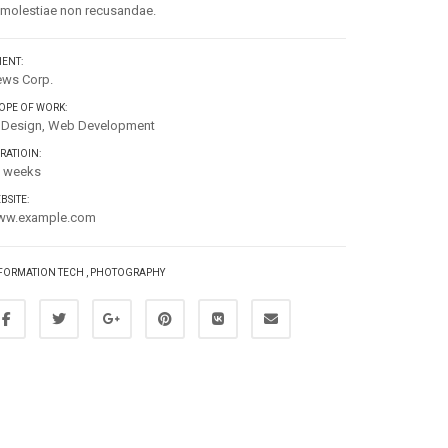
 molestiae non recusandae.
IENT:
ws Corp.
OPE OF WORK:
 Design, Web Development
RATIOIN:
 weeks
BSITE:
ww.example.com
FORMATION TECH
,
PHOTOGRAPHY