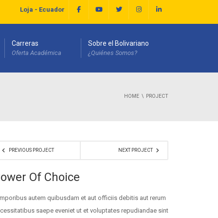
Loja - Ecuador
Carreras
Sobre el Bolivariano
Oferta Académica
¿Quiénes Somos?
HOME
PROJECT
PREVIOUS PROJECT
NEXT PROJECT
ower Of Choice
mporibus autem quibusdam et aut officiis debitis aut rerum
cessitatibus saepe eveniet ut et voluptates repudiandae sint