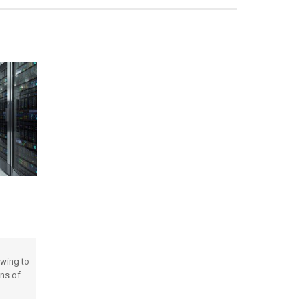
owing to
ns of...