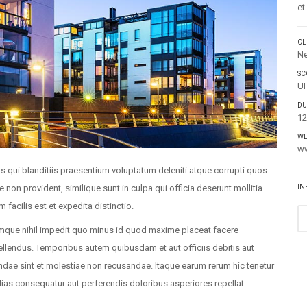
et
CL
Ne
SC
UI
DU
12
WE
w
 qui blanditiis praesentium voluptatum deleniti atque corrupti quos
 non provident, similique sunt in culpa qui officia deserunt mollitia
IN
facilis est et expedita distinctio.
umque nihil impedit quo minus id quod maxime placeat facere
lendus. Temporibus autem quibusdam et aut officiis debitis aut
ndae sint et molestiae non recusandae. Itaque earum rerum hic tenetur
alias consequatur aut perferendis doloribus asperiores repellat.