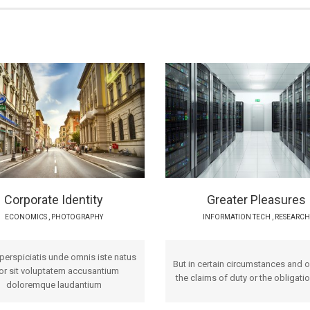
Corporate Identity
Greater Pleasures
ECONOMICS
,
PHOTOGRAPHY
INFORMATION TECH
,
RESEARCH
perspiciatis unde omnis iste natus
But in certain circumstances and 
ror sit voluptatem accusantium
the claims of duty or the obligatio
doloremque laudantium