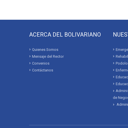
ACERCA DEL BOLIVARIANO
NUES
Quienes Somos
Emerge
Mensaje del Rector
Rehabil
Convenios
Podolo
Contáctanos
Enferme
Educac
Educaci
Adminis
de Nego
Admini