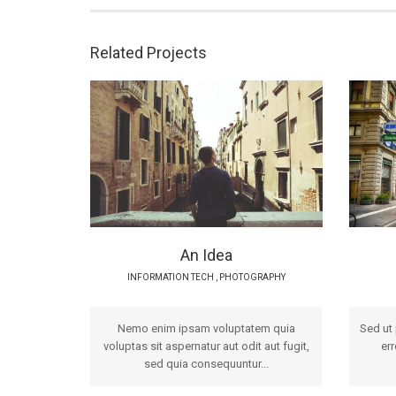
Related Projects
An Idea
INFORMATION TECH
,
PHOTOGRAPHY
Nemo enim ipsam voluptatem quia
Sed ut 
voluptas sit aspernatur aut odit aut fugit,
er
sed quia consequuntur...