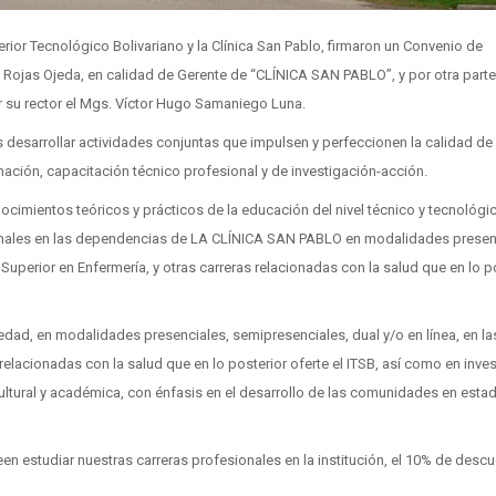
perior Tecnológico Bolivariano y la Clínica San Pablo, firmaron un Convenio de
ta Rojas Ojeda, en calidad de Gerente de “CLÍNICA SAN PABLO”, y por otra parte
or su rector el Mgs. Víctor Hugo Samaniego Luna.
 desarrollar actividades conjuntas que impulsen y perfeccionen la calidad de 
ción, capacitación técnico profesional y de investigación-acción.
nocimientos teóricos y prácticos de la educación del nivel técnico y tecnológi
esionales en las dependencias de LA CLÍNICA SAN PABLO en modalidades presen
 Superior en Enfermería, y otras carreras relacionadas con la salud que en lo p
edad, en modalidades presenciales, semipresenciales, dual y/o en línea, en la
 relacionadas con la salud que en lo posterior oferte el ITSB, así como en inve
ultural y académica, con énfasis en el desarrollo de las comunidades en esta
n estudiar nuestras carreras profesionales en la institución, el 10% de desc