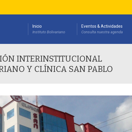
Inicio
Eventos & Actividades
Instituto Bolivariano
Consulta nuestra agenda
esarrollo Institucional(PEDI)
ÓN INTERINSTITUCIONAL
RIANO Y CLÍNICA SAN PABLO