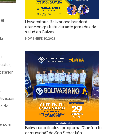
 el
Universitario Bolivariano brindará
atención gratuita durante jornadas de
salud en Calvas
la
NOVIEMBRE 10, 2023
co
ciales,
osterior
s
stigación
do de
uento en
Bolivariano finaliza programa “Chefen tu
comunidad” de San Sebastián