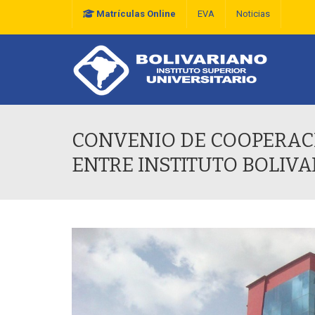
Matrículas Online
EVA
Noticias
Plan Estratégico De D
CONVENIO DE COOPERACI
ENTRE INSTITUTO BOLIVA