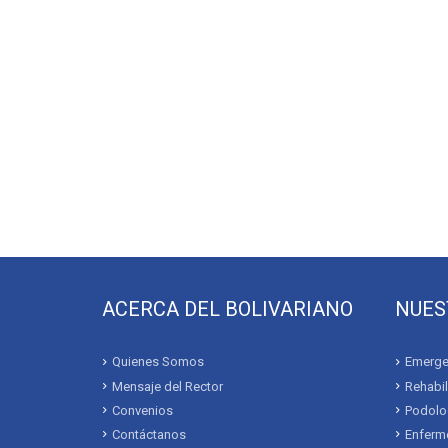
ACERCA DEL BOLIVARIANO
NUES
Quienes Somos
Emerge
Mensaje del Rector
Rehabil
Convenios
Podolo
Contáctanos
Enferme