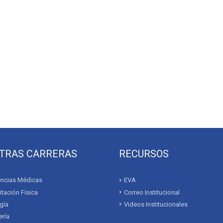
TRAS CARRERAS
RECURSOS
ncias Médicas
EVA
itación Física
Correo Institucional
gía
Videos Institucionales
ría