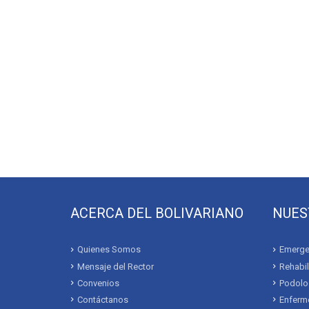
ACERCA DEL BOLIVARIANO
NUES
Quienes Somos
Emerge
Mensaje del Rector
Rehabil
Convenios
Podolo
Contáctanos
Enferme