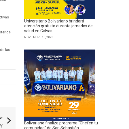
ctivas
Universitario Bolivariano brindará
atención gratuita durante jornadas de
salud en Calvas
iterios
NOVIEMBRE 10, 2023
 de las
xt
Bolivariano finaliza programa “Chefen tu
 Y
comunidad” de San Sebastián