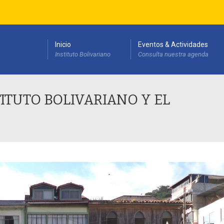
Inicio
Eventos & Actividades
Instituto Bolivariano
Consulta nuestra agenda
esarrollo Institucional(PEDI)
ITUTO BOLIVARIANO Y EL