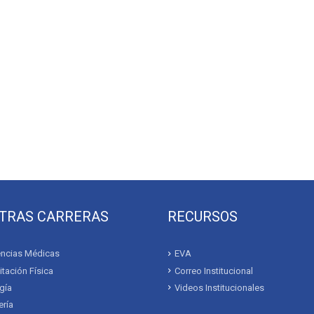
TRAS CARRERAS
RECURSOS
ncias Médicas
EVA
itación Física
Correo Institucional
gía
Videos Institucionales
ría