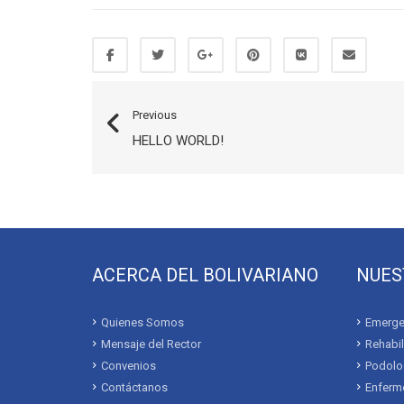
Previous
HELLO WORLD!
ACERCA DEL BOLIVARIANO
NUES
Quienes Somos
Emerge
Mensaje del Rector
Rehabil
Convenios
Podolo
Contáctanos
Enferme