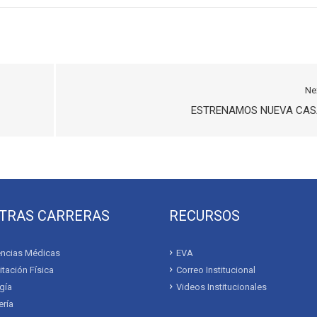
Ne
ESTRENAMOS NUEVA CAS
TRAS CARRERAS
RECURSOS
ncias Médicas
EVA
itación Física
Correo Institucional
gía
Videos Institucionales
ría