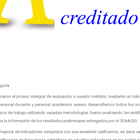
goría
ciaron el prceso intergral de evaluación a nuestro instituto; mediante un tra
, personal docente y personal académico asesor, desarrollamos todos los in
pos de trabajo utilizando variadas metodologías fueron analizando las recti
on la información de los resultados preliminares entregados por el CEAACES
a mayoría de Indicadores cumplidos con una excelente calificación, es decir ca
alificación de frecuencias aritméticas de aquellos indicadores en los cuáles 