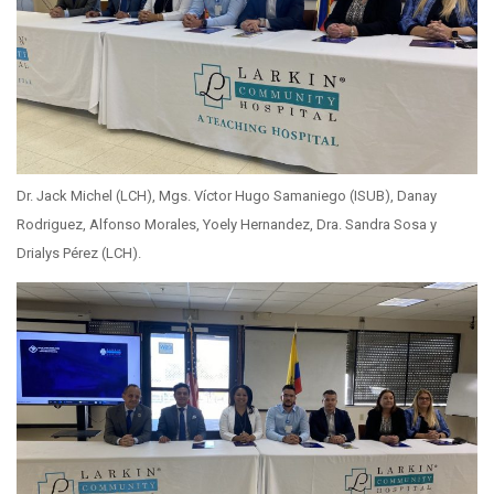
Dr. Jack Michel (LCH), Mgs. Víctor Hugo Samaniego (ISUB), Danay
Rodriguez, Alfonso Morales, Yoely Hernandez, Dra. Sandra Sosa y
Drialys Pérez (LCH).