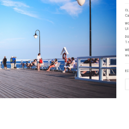
CL
Ca
WO
UI
DU
1 
WE
w
EC