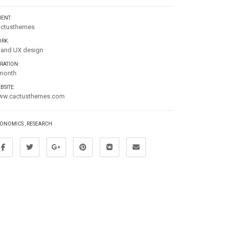
IENT:
ctusthemes
RK:
 and UX design
RATION:
month
BSITE:
ww.cactusthemes.com
ONOMICS
,
RESEARCH