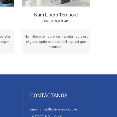
Nam Libero Tempore
ECONOMICS
,
RESEARCH
ectetur
Nam libero tempore, cum soluta nobis est
tempor
eligendi optio cumque nihil impedit quo
minus id...
CONTÁCTANOS
Email: info@tbolivariano.edu.ec
Teléfono: 072 575 245