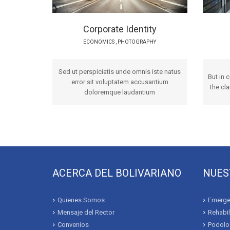
Corporate Identity
ECONOMICS
,
PHOTOGRAPHY
Sed ut perspiciatis unde omnis iste natus
But in 
error sit voluptatem accusantium
the cla
doloremque laudantium
ACERCA DEL BOLIVARIANO
NUES
Quienes Somos
Emerge
Mensaje del Rector
Rehabil
Convenios
Podolo