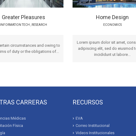
Greater Pleasures
Home Design
INFORMATION TECH
,
RESEARCH
ECONOMICS
Lorem ipsum dolor sit amet, cons
certain circumstances and owing to
adipiscing elit, sed do eiusmod 
ims of duty or the obligations of...
incididunt ut labore...
TRAS CARRERAS
RECURSOS
ncias Médicas
EVA
itación Física
Correo Institucional
gía
Videos Institucionales