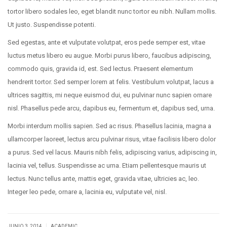
tortor libero sodales leo, eget blandit nunc tortor eu nibh. Nullam mollis.
Ut justo. Suspendisse potenti.
Sed egestas, ante et vulputate volutpat, eros pede semper est, vitae
luctus metus libero eu augue. Morbi purus libero, faucibus adipiscing,
commodo quis, gravida id, est. Sed lectus. Praesent elementum
hendrerit tortor. Sed semper lorem at felis. Vestibulum volutpat, lacus a
ultrices sagittis, mi neque euismod dui, eu pulvinar nunc sapien ornare
nisl. Phasellus pede arcu, dapibus eu, fermentum et, dapibus sed, urna.
Morbi interdum mollis sapien. Sed ac risus. Phasellus lacinia, magna a
ullamcorper laoreet, lectus arcu pulvinar risus, vitae facilisis libero dolor
a purus. Sed vel lacus. Mauris nibh felis, adipiscing varius, adipiscing in,
lacinia vel, tellus. Suspendisse ac urna. Etiam pellentesque mauris ut
lectus. Nunc tellus ante, mattis eget, gravida vitae, ultricies ac, leo.
Integer leo pede, ornare a, lacinia eu, vulputate vel, nisl.
|
JUNIO 3, 2014
ACADEMIC