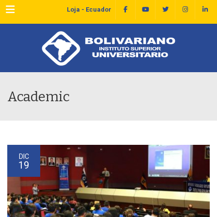
Menu
Loja - Ecuador
Academic
DIC
19