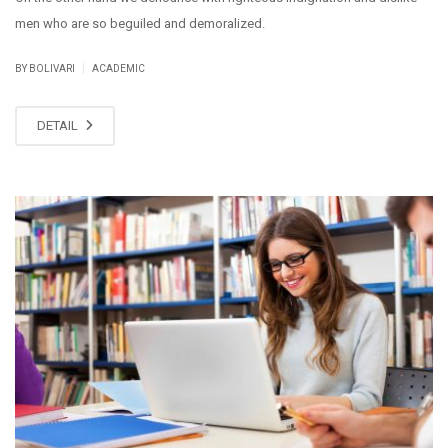
men who are so beguiled and demoralized.
|
BY BOLIVARI
ACADEMIC
DETAIL
JUN
03