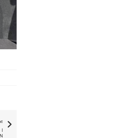
xt
 I
EN