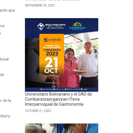
SEPTIEMBRE 29, 2023
wards que
gua
e
 hotel
 de
Universitario Bolivariano y el GAD de
Cumbaratzaorganizan I Feria
o de la
Interparroquial de Gastronomía
OCTUBRE 21, 2023
idad y