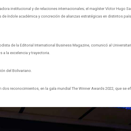
nadora institucional y de relaciones internacionales; el magíster Víctor Hugo 
s de índole académica y concreción de alianzas estratégicas en distintos paí
odista de la Editorial International Business Magazine, comunicó al Universitar
 a la excelencia y trayectoria.
ón del Bolivariano.
n dos reconocimientos, en la gala mundial The Winner Awards 2022, que se e