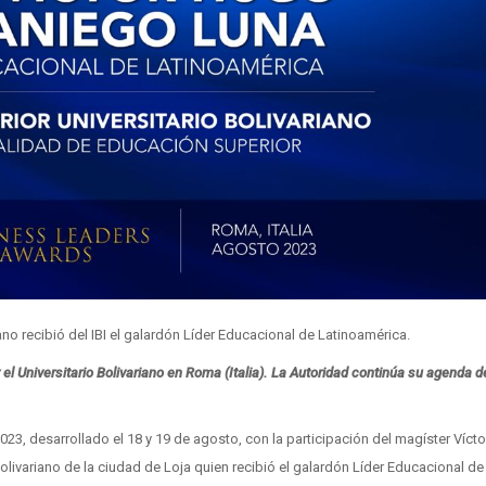
no recibió del IBI el galardón Líder Educacional de Latinoamérica.
 el Universitario Bolivariano en Roma (Italia). La Autoridad continúa su agenda d
023, desarrollado el 18 y 19 de agosto, con la participación del magíster Víct
Bolivariano de la ciudad de Loja quien recibió el galardón Líder Educacional de