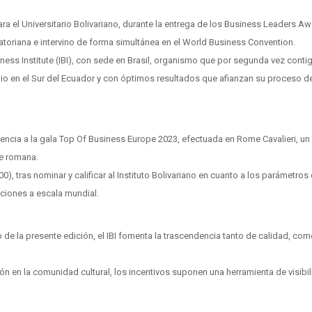
ara el Universitario Bolivariano, durante la entrega de los Business Leaders A
uatoriana e intervino de forma simultánea en el World Business Convention.
ness Institute (IBI), con sede en Brasil, organismo que por segunda vez conti
io en el Sur del Ecuador y con óptimos resultados que afianzan su proceso d
stencia a la gala Top Of Business Europe 2023, efectuada en Rome Cavalieri, un
be romana.
00), tras nominar y calificar al Instituto Bolivariano en cuanto a los parámetros
aciones a escala mundial.
 de la presente edición, el IBI fomenta la trascendencia tanto de calidad, com
n en la comunidad cultural, los incentivos suponen una herramienta de visibil