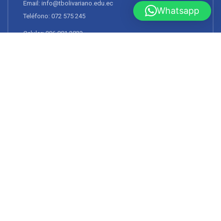
Email: info@tbolivariano.edu.ec
Whatsapp
Teléfono: 072 575 245
Celular: 096 881 2823
Dirección: José A. Eguiguren entre Bolívar y Sucre. Loja,
Ecuador.
TOP
Todos los Derechos Reservados ® 2023 Instituto Superior Universitario
Bolivariano
Diseñado por
Nodored