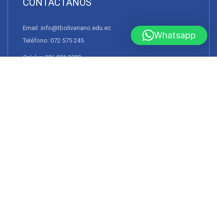
Rehabilitación Física
Podología
Enfermería
Whatsapp
Educación Básica
Educación Inicial
Administración de Empresas e Inteligencia de Negocios
Administración de Sistemas de Salud
RECURSOS
EVA
Correo Institucional
Videos Institucionales
CONTÁCTANOS