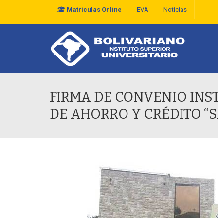
Matrículas Online
EVA
Noticias
Plan Estratégico De D
FIRMA DE CONVENIO INST
DE AHORRO Y CRÉDITO “