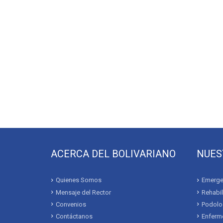
ACERCA DEL BOLIVARIANO
NUES
Quienes Somos
Emerge
Mensaje del Rector
Rehabil
Convenios
Podolo
Contáctanos
Enferme