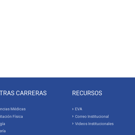
TRAS CARRERAS
RECURSOS
ncias Médicas
EVA
itación Física
Correo Institucional
gía
Videos Institucionales
ría