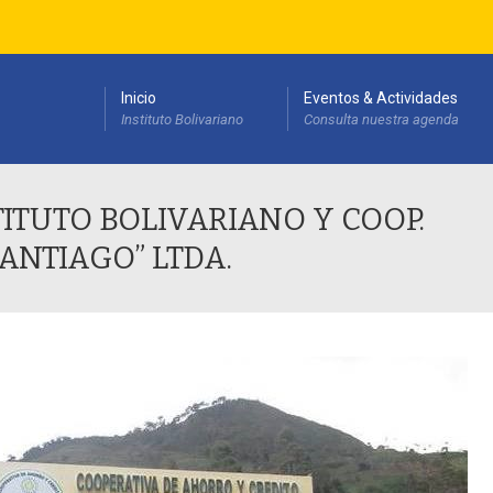
Inicio
Eventos & Actividades
Instituto Bolivariano
Consulta nuestra agenda
esarrollo Institucional(PEDI)
ITUTO BOLIVARIANO Y COOP.
SANTIAGO” LTDA.