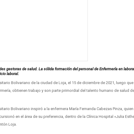
des gestoras de salud. La sólida formación del personal de Enfermería en labora
cio laboral.
itario Bolivariano de la ciudad de Loja, el 15 de diciembre de 2021, luego que
fermería, obtienen trabajo y son parte primordial del talento humano de salud d
itario Bolivariano inspiró a la enfermera María Fernanda Cabezas Pinza, quien
ursionó en el área de su preferencia, dentro de la Clínica Hospital «Julia Esth
ntón Loja.