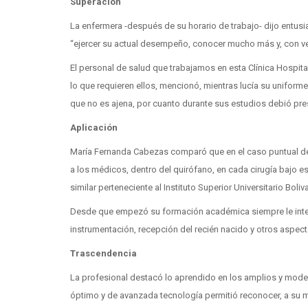
Superación
La enfermera -después de su horario de trabajo- dijo entusi
“ejercer su actual desempeño, conocer mucho más y, con ver
El personal de salud que trabajamos en esta Clínica Hospita
lo que requieren ellos, mencionó, mientras lucía su uniforme
que no es ajena, por cuanto durante sus estudios debió pre
Aplicación
María Fernanda Cabezas comparó que en el caso puntual de
a los médicos, dentro del quirófano, en cada cirugía bajo e
similar perteneciente al Instituto Superior Universitario Boliv
Desde que empezó su formación académica siempre le interes
instrumentación, recepción del recién nacido y otros aspect
Trascendencia
La profesional destacó lo aprendido en los amplios y mode
óptimo y de avanzada tecnología permitió reconocer, a su 