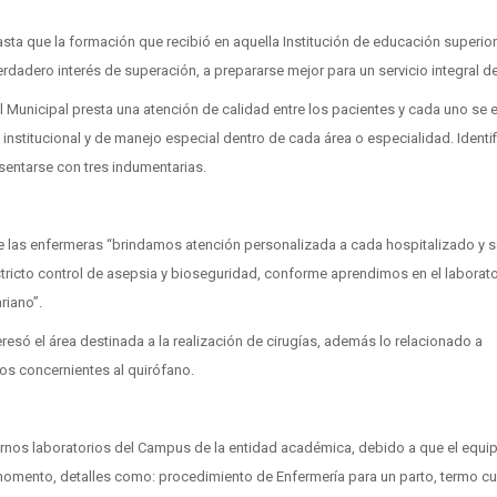
asta que la formación que recibió en aquella Institución de educación superior
dadero interés de superación, a prepararse mejor para un servicio integral de
l Municipal presta una atención de calidad entre los pacientes y cada uno se 
 institucional y de manejo especial dentro de cada área o especialidad. Identi
sentarse con tres indumentarias.
 las enfermeras “brindamos atención personalizada a cada hospitalizado y s
stricto control de asepsia y bioseguridad, conforme aprendimos en el laborato
ariano”.
ó el área destinada a la realización de cirugías, además lo relacionado a
os concernientes al quirófano.
rnos laboratorios del Campus de la entidad académica, debido a que el equi
momento, detalles como: procedimiento de Enfermería para un parto, termo cu