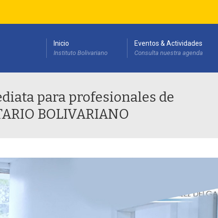
Inicio
Eventos & Actividades
Instituto Bolivariano
Consulta nuestra agenda
esarrollo Institucional(PEDI)
diata para profesionales de
ITARIO BOLIVARIANO