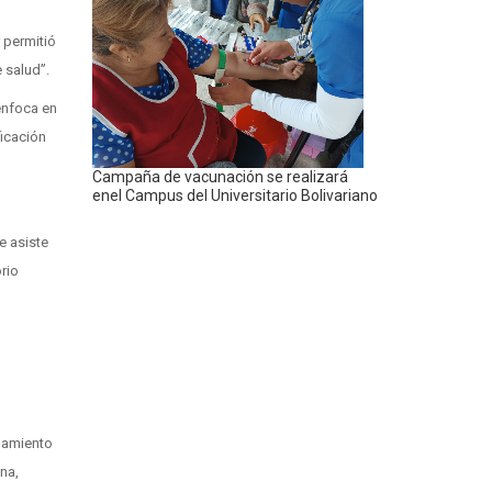
 permitió
 salud”.
enfoca en
ficación
Campaña de vacunación se realizará
enel Campus del Universitario Bolivariano
e asiste
rio
pamiento
na,