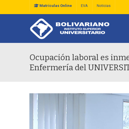
Matrículas Online
EVA
Noticias
Plan Estratégico De D
Ocupación laboral es inme
Enfermería del UNIVERS