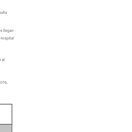
sulta
 llegan -
 Hospital
 al
2016,