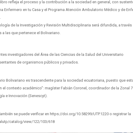
ibro refleja el proceso y la contribución a la sociedad en general, con sustent
ma Enfermero en tu Casa y el Programa Atención Ambulatorio Médico y de Enfe
.
ía de la Investigación y Revisión Multidisciplinaria será difundida, a través 
 a las que pertenece el Bolivariano.
tes investigadores del Área de las Ciencias de la Salud del Universitario
resentantes de organismos públicos y privados.
itario Bolivariano es trascendente para la sociedad ecuatoriana, puesto que est
en el contexto académico”: magíster Fabián Coronel, coordinador de la Zonal 7
gía e Innovación (Senescyt).
ambién se puede verificar en https://doi.org/10.58299/UTP.1220 o registrar la
rialutp/catalog/view/122/103/618