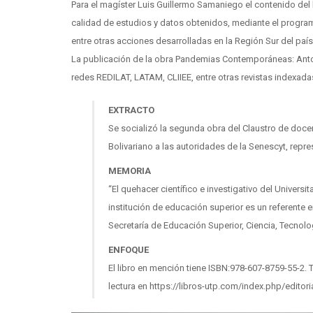
Para el magíster Luis Guillermo Samaniego el contenido del l
calidad de estudios y datos obtenidos, mediante el progra
entre otras acciones desarrolladas en la Región Sur del país
La publicación de la obra Pandemias Contemporáneas: Antolog
redes REDILAT, LATAM, CLIIEE, entre otras revistas indexadas
EXTRACTO
Se socializó la segunda obra del Claustro de docen
Bolivariano a las autoridades de la Senescyt, rep
MEMORIA
“El quehacer científico e investigativo del Univers
institución de educación superior es un referente 
Secretaría de Educación Superior, Ciencia, Tecnolo
ENFOQUE
El libro en mención tiene ISBN:978-607-8759-55-2. T
lectura en https://libros-utp.com/index.php/edito