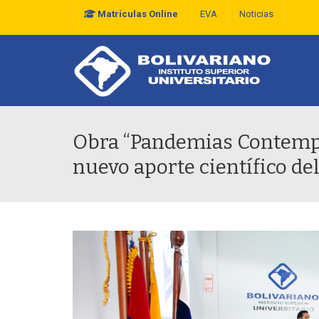
Matrículas Online
EVA
Noticias
Plan Estratégico De D
Obra “Pandemias Contemp
nuevo aporte científico de