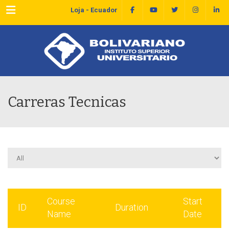
Menu
Loja - Ecuador
Carreras Tecnicas
Course
Start
ID
Duration
Name
Date