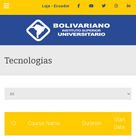
Menu
Loja - Ecuador
Tecnologias
Start
ID
Course Name
Duration
Date