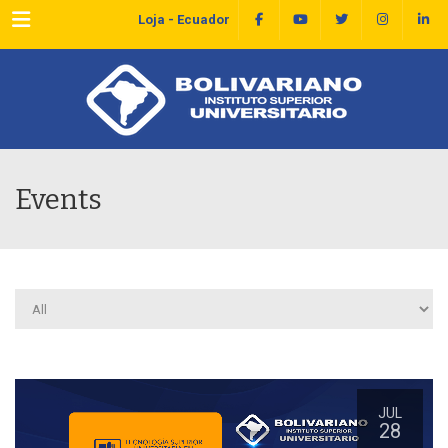
Menu
Loja - Ecuador
Events
JUL
28